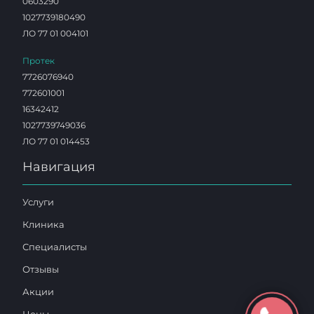
0603290
1027739180490
ЛО 77 01 004101
Протек
7726076940
772601001
16342412
1027739749036
ЛО 77 01 014453
Навигация
Услуги
Клиника
Специалисты
Отзывы
Акции